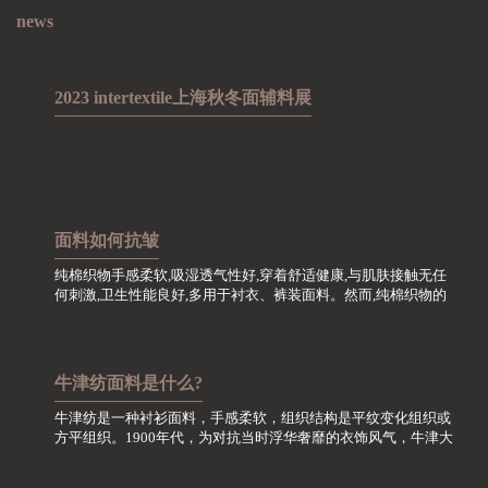
news
2023 intertextile上海秋冬面辅料展
面料如何抗皱
纯棉织物手感柔软,吸湿透气性好,穿着舒适健康,与肌肤接触无任
何刺激,卫生性能良好,多用于衬衣、裤装面料。然而,纯棉织物的
最大缺点就是极易起皱,在洗涤护理方面尤其需要关注。
牛津纺面料是什么?
牛津纺是一种衬衫面料，手感柔软，组织结构是平纹变化组织或
方平组织。1900年代，为对抗当时浮华奢靡的衣饰风气，牛津大
学一小撮特立独行的学生，自行采用精梳棉织面料进行设计加
工，此面料呈双色效应，色泽调和文静，透气性好，舒适...