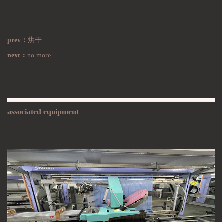
prev：
烘干
next：
no more
associated equipment