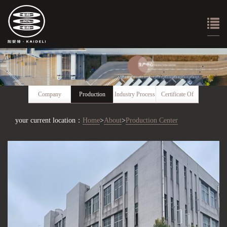
Company
Production
Industry Process
Certificate Of
Introduction
Center
Honor
your current location：
Home
>
About
>
Production Center