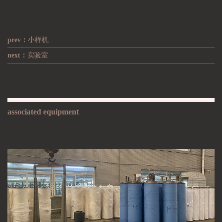
prev：
小样机
next：
实验室
associated equipment