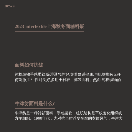
news
2023 intertextile上海秋冬面辅料展
面料如何抗皱
纯棉织物手感柔软,吸湿透气性好,穿着舒适健康,与肌肤接触无任
何刺激,卫生性能良好,多用于衬衣、裤装面料。然而,纯棉织物的
最大缺点就是极易起皱,在洗涤护理方面尤其需要关注。
牛津纺面料是什么?
牛津纺是一种衬衫面料，手感柔软，组织结构是平纹变化组织或
方平组织。1900年代，为对抗当时浮华奢靡的衣饰风气，牛津大
学一小撮特立独行的学生，自行采用精梳棉织面料进行设计加
工，此面料呈双色效应，色泽调和文静，透气性好，舒适...