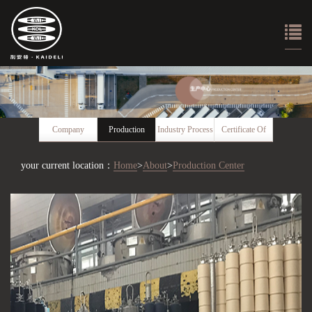
Company
Production
Industry Process
Certificate Of
Introduction
Center
Honor
your current location：
Home
>
About
>
Production Center