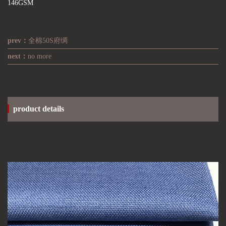
146GSM
prev：
全棉50S府绸
next：
no more
product details