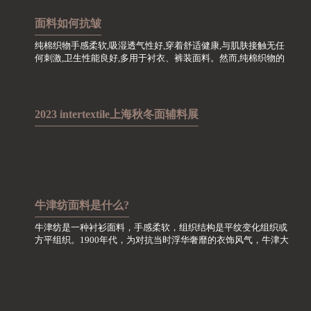
面料如何抗皱
纯棉织物手感柔软,吸湿透气性好,穿着舒适健康,与肌肤接触无任
何刺激,卫生性能良好,多用于衬衣、裤装面料。然而,纯棉织物的
最大缺点就是极易起皱,在洗涤护理方面尤其需要关注。
2023 intertextile上海秋冬面辅料展
牛津纺面料是什么?
牛津纺是一种衬衫面料，手感柔软，组织结构是平纹变化组织或
方平组织。1900年代，为对抗当时浮华奢靡的衣饰风气，牛津大
学一小撮特立独行的学生，自行采用精梳棉织面料进行设计加
工，此面料呈双色效应，色泽调和文静，透气性好，舒适...