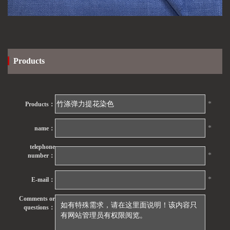
Products
*
Products：
*
name：
telephone
*
number：
*
E-mail：
Comments or
questions：