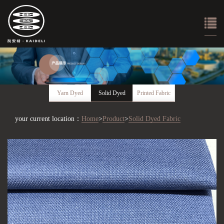
Yarn Dyed
Solid Dyed
Printed Fabric
Fabric
Fabric
your current location：
Home
>
Product
>
Solid Dyed Fabric